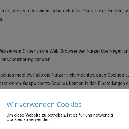
örung, Verlust oder einem unberechtigten Zugriff zu schützen, 
t.
bservern Dritter an die Web-Browser der Nutzer übertragen und
tionsspeicherung handeln.
Cookies möglich. Falls die Nutzer nicht möchten, dass Cookies 
deaktivieren. Gespeicherte Cookies können in den Einstellunge
ebseite führen.
Wir verwenden Cookies
Um diese Website zu betreiben, ist es für uns notwendig
Cookies zu verwenden.
n so genannte Web Fonts, die von Google bereitgestellt werden. B