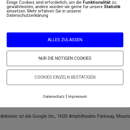
Einige Cookies sind erforderlich, um die
Funktionalität
zu
anzuzeigen.
gewährleisten, andere würden wir gerne für unsere
Statistik
einsetzen. Mehr erfahren Sie in unserer
Datenschutzerklärung
dung zu den Servern von Google aufnehmen. Hierdurch erlangt 
olgt im Interesse einer einheitlichen und ansprechenden Darste
ALLES ZULASSEN
rdschrift von Ihrem Computer genutzt.
NUR DIE NÖTIGEN COOKIES
zerklärung von Google:
COOKIES EINZELN BESTÄTIGEN
|
Datenschutz
Impressum
Anbieter ist die Google Inc., 1600 Amphitheatre Parkway, Mount