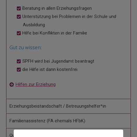
Beratung in allen Erziehungsfragen
Unterstützung bei Problemen in der Schule und
Ausbildung
Hilfe bei Konflikten in der Familie
Gut zu wissen:
SPFH wird bei Jugendamt beantragt
die Hilfe ist dann kostenfrei
Hilfen zur Erziehung
Erziehungsbeistandschaft / Betreuungshelfer*in
Familienassistenz (FA ehemals HFbK)
Qualifizierte pädagogische Assistenz (QPA)